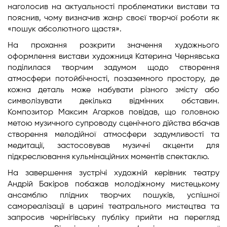
наголосив на актуальності проблематики вистави та
пояснив, чому визначив жанр своєї творчої роботи як
«пошук абсолютного щастя».
На прохання розкрити значення художнього
оформлення вистави художниця Катерина Чернявська
поділилася творчим задумом щодо створення
атмосфери потойбічності, позаземного простору, де
кожна деталь може набувати різного змісту або
символізувати декілька відмінних обставин.
Композитор Максим Агарков повідав, що головною
метою музичного супроводу сценічного дійства вбачав
створення мелодійної атмосфери задумливості та
медитації, застосовував музичні акценти для
підкреслювання кульмінаційних моментів спектаклю.
На завершення зустрічі художній керівник театру
Андрій Бакіров побажав молодіжному мистецькому
ансамблю плідних творчих пошуків, успішної
самореалізації в царині театрального мистецтва та
запросив чернігівську публіку прийти на перегляд