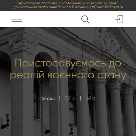
Чернігівський обласний академічний український музично-
драматичний театр імені Тараса Шевченка | #ChernihivTheatre
Пристосовуємось до
реалій воєнного стану
|
|
643
0
0