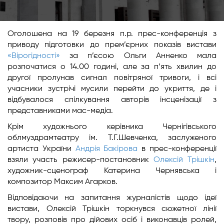
Оголошена на 19 березня п.р. прес-конференція з
приводу підготовки до прем’єрних показів вистави
«Вірогідності»
за п’єсою Ольги Анненко мала
розпочатися о 14.00 годині, але за п’ять хвилин до
другої пролунав сигнал повітряної тривоги, і всі
учасники зустрічі мусили перейти до укриття, де і
відбувалося спілкування авторів інсценізації з
представниками мас-медіа.
Крім художнього керівника Чернігівського
облмуздрамтеатру ім. Т.Г.Шевченка, заслуженого
артиста України
Андрія Бакірова
в прес-конференції
взяли участь режисер-постановник
Олексій Трішкін
,
художник-сценограф Катерина Чернявська і
композитор Максим Агарков.
Відповідаючи на запитання журналістів щодо ідеї
вистави, Олексій Трішкін торкнувся сюжетної лінії
твору, розповів про дійових осіб і виконавців ролей,