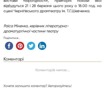
вистави «Вірогідності», прем’єрні покази якої
відбудуться 21 і 28 березня цього року о 18.00 год. на
сцені Чернігівського драмтеатру ім. Т.Г.Шевченка.
Раїса Міненко,
керівник літературно-
драматургічної
частини театру
Поділитися...
Коментарі
Коментарів немає...
Хочете залишити коментар?
Авторизуйтесь!