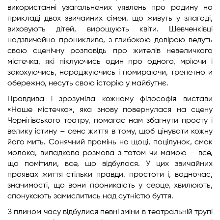
використанні узагальнених уявлень про родину на
прикладі двох звичайних сімей, що живуть у злагоді,
виховують дітей, вирощують квіти. Шевченківці
надзвичайно проникливо, з глибокою довірою ведуть
свою сценічну розповідь про жителів невеличкого
містечка, які піклуючись один про одного, мріючи і
закохуючись, народжуючись і помираючи, трепетно й
обережно, несуть свою історію у майбутнє.
Правдива і зрозуміла кожному філософія вистави
«Наше містечко», яка знову повернулася на сцену
Чернігівського театру, помагає нам збагнути просту і
велику істину – сенс життя в тому, щоб цінувати кожну
його мить. Сонячний промінь на щоці, поцілунок, смак
молока, випадкова розмова з татом чи мамою – все,
що помітили, все, що відбулося. У цих звичайних
проявах життя стільки правди, простоти і, водночас,
значимості, що вони проникають у серце, хвилюють,
спонукають замислитись над сутністю буття.
З плином часу відбулися певні зміни в театральній трупі