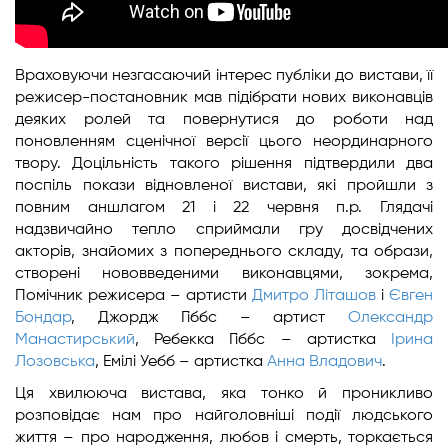
Враховуючи незгасаючий інтерес публіки до вистави, її
режисер-постановник мав підібрати нових виконавців
деяких ролей та повернутися до роботи над
поновленням сценічної версії цього неординарного
твору. Доцільність такого рішення підтвердили два
поспіль покази відновленої вистави, які пройшли з
повним аншлагом 21 і 22 червня п.р. Глядачі
надзвичайно тепло сприймали гру досвідчених
акторів, знайомих з попереднього складу, та образи,
створені нововведеними виконавцями, зокрема,
Помічник режисера – артисти
Дмитро Літашов
і
Євген
Бондар
, Джордж Гіббс – артист
Олександр
Манастирський
, Ребекка Гіббс – артистка
Ірина
Лозовська
, Емілі Уебб – артистка
Анна Владович
.
Ця хвилююча вистава, яка тонко й проникливо
розповідає нам про найголовніші події людського
життя – про народження, любов і смерть, торкається