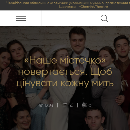
Чернігівський обласний академічний український музично-драматичний т
Шевченка | #ChernihivTheatre
«Наше містечко»
повертається. Щоб
цінувати кожну мить
|
|
1393
4
0