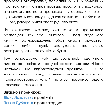
ароматом геліотропів у палісаднику. У цих звичайних
проявах життя стільки правди, простоти і, водночас,
значимості, що вони проникають у серце, хвилюють,
відкривають кожному глядачеві можливість побачити в
іншому ракурсі життя свого рідного міста.
Ця хвилююча вистава, яка тонко й проникливо
розповідає нам про найголовніші події людського
життя – про народження, любов і смерть, торкається
самих глибин душі, спонукаючи ще довго
розмірковувати над сутністю буття.
Тож запрошуємо усіх шанувальників сценічного
мистецтва відвідати наступні покази вистави «Наше
містечко», що відбуватимуться протягом 95-го
театрального сезону, та відчути усі нюанси свого і
чужого настрою, з якого й плететься мереживо нашого
повсякденного життя.
Вітаємо з прем’єрою
Діану Лозовську
в ролі Емілі
Павла Дубового
в ролі Джорджа