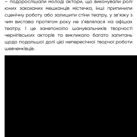
– подорослішали молоді актори, що виконували ролі
юних закоханих мешканців містечка, інші припинили
сценічну роботу або залишити стіни театру, у зв’язку з
чим вистава протягом року не з’являлася на афішах
театру. І це занепокоїло шанувальників творчості
чернігівських акторів та викликало багато запитань
щодо подальшої долі цієї непересічної творчої роботи
шевченківців.