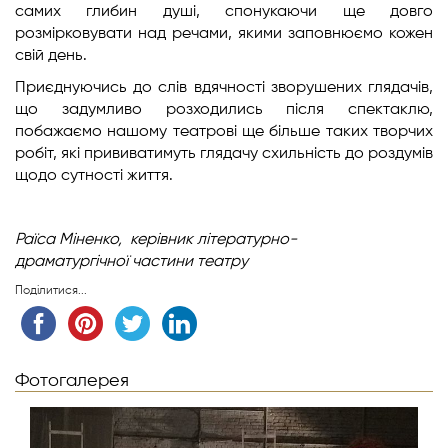
самих глибин душі, спонукаючи ще довго
розмірковувати над речами, якими заповнюємо кожен
свій день.
Приєднуючись до слів вдячності зворушених глядачів,
що задумливо розходились після спектаклю,
побажаємо нашому театрові ще більше таких творчих
робіт, які прививатимуть глядачу схильність до роздумів
щодо сутності життя.
Раїса Міненко,
керівник літературно-
драматургічної
частини театру
Поділитися...
Фотогалерея