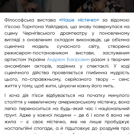
Філософська вистава
«Наше містечко»
за відомою
п’єсою Торнтона Уайлдера, що знову повернулася на
сцену Чернігівського драмтеатру у поновленому
вигляді з оновленим складом виконавців, це об’ємна
сценічна модель сучасного світу, створена
режисером-постановником вистави, заслуженим
артистом України
Андрієм Бакіровим
разом з творчим
ансамблем акторів, задіяних у спектаклі. У ході
сценічного дійства проявляється глибинна мудрість
цього, по-справжньому, серйозного твору – сенс
життя у тому, щоб жити, цінуючи кожну його мить.
І хоча дія п’єси відбувається на початку минулого
століття у невеличкому американському містечку, вона
легко переноситься на будь-який час і національний
ґрунт. Адже у кожної людини – де б і коли б вона не
жила – є своє містечко, яке не лише пробуджує
ностальгійні спогади, а й підштовхує до роздумів про