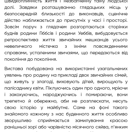
швидкоплинність життя і незбагненну таїну людської
долі. Завдяки розташуванню глядацьких місць у
безпосередній близькості до виконавців, сценічне
дійство наближається до присутніх у часі і просторі.
Зовсім поруч з глядачем розгортаються сторінки
буднів родини Гіббсів і родини Уеббів, вибудовується
ретроспектива життя звичайних мешканців усього
невеличкого містечка з їхніми повсякденними
справами, усталеними звичаями, що передаються від
покоління до покоління.
Вистава побудована на використанні узагальнених
уявлень про родину на прикладі двох звичайних сімей,
що живуть у злагоді, виховують дітей, вирощують у
палісаднику квіти. Піклуючись один про одного, мріючи
і закохуючись, народжуючись і помираючи, вони
трепетно й обережно, аби не розплескати, несуть
свою історію у майбутнє. Саме на фоні такого
знайомого кожному з нас буденного життя особливо
зворушливо сприймається замилування красою
ранішньої зорі або чарівністю місячного сяйва, п’янким