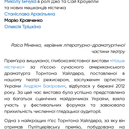
Миколу Бичука
в ролі Джо та Сай Кроуелли
та нових мешканців містечка
Станіслава Аракільяна
Марію Кравченко
Олексія Трішкіна
Раїса Міненко,
керівник літературно-драматургічної
частини театру
Прем’єра вишуканої, глибокозмістовної вистави
«Наше
містечко»
за п’єсою сучасного американського
драматурга Торнтона Уайлдера, поставленої в
нашому театрі режисером, заслуженим артистом
України
Андрієм Бакіровим
, відбулася у березні 2012
року. За цей час вистава була успішно представлена
на багатьох сценічних майданчиках України, взяла
участь у фестивальних форумах та завоювала
прихильність численної глядацької аудиторії.
Одна з найкращих п’єс Торнтона Уайлдера, за яку він
отримав Пулітцерівську премію, побудована на