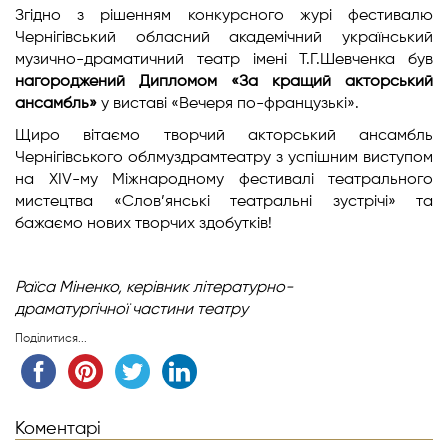
Згідно з рішенням конкурсного журі фестивалю
Чернігівський обласний академічний український
музично-драматичний театр імені Т.Г.Шевченка був
нагороджений Дипломом «За кращий акторський
ансамбль»
у виставі «Вечеря по-французькі».
Щиро вітаємо творчий акторський ансамбль
Чернігівського облмуздрамтеатру з успішним виступом
на XIV-му Міжнародному фестивалі театрального
мистецтва «Слов’янські театральні зустрічі» та
бажаємо нових творчих здобутків!
Раїса Міненко,
керівник літературно-
драматургічної
частини театру
Поділитися...
Коментарі