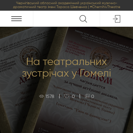
Чернігівський обласний академічний український музично-
драматичний театр імені Тараса Шевченка | #ChernihivTheatre
На театральних
зустрічах у Гомелі
|
|
1578
0
0