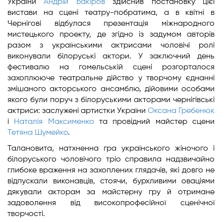
України
Андрій Бакіров
здійснив постановку цієї
вистави на сцені театру-побратима, а в квітні в
Чернігові відбулася презентація міжнародного
мистецького проекту, де згідно із задумом авторів
разом з українськими актрисами чоловічі ролі
виконували білоруські актори. У заключний день
фестивалю на гомельській сцені розгорталося
захоплююче театральне дійство у творчому єднанні
змішаного акторського ансамблю, дійовими особами
якого були поруч з білоруськими акторами чернігівські
актриси: заслужені артистки України
Оксана Гребенюк
і
Наталія Максименко
та провідний майстер сцени
Тетяна Шумейко
.
Талановита, натхненна гра українського жіночого і
білоруського чоловічого тріо справила надзвичайно
глибоке враження на захоплених глядачів, які довго не
відпускали виконавців, стоячи, бурхливими оваціями
дякували акторам за майстерну гру й отримане
задоволення від високопрофесійної сценічної
творчості.