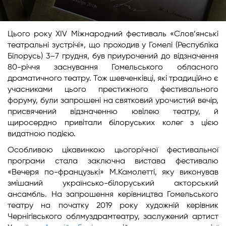
Цього року XIV Міжнародний фестиваль «Слов’янські
театральні зустрічі», що проходив у Гомелі (Республіка
Білорусь) 3–7 грудня, був приурочений до відзначення
80-річчя заснування Гомельського обласного
драматичного театру. Тож шевченківці, які традиційно є
учасниками цього престижного фестивального
форуму, були запрошені на святковий урочистий вечір,
присвячений відзначенню ювілею театру, й
щиросердно привітали білоруських колег з цією
видатною подією.
Особливою цікавинкою цьогорічної фестивальної
програми стала заключна вистава фестивалю
«Вечеря по-французькі» М.Камолетті, яку виконував
змішаний українсько-білоруський акторський
ансамбль. На запрошення керівництва Гомельського
театру на початку 2019 року художній керівник
Чернігівського облмуздрамтеатру, заслужений артист