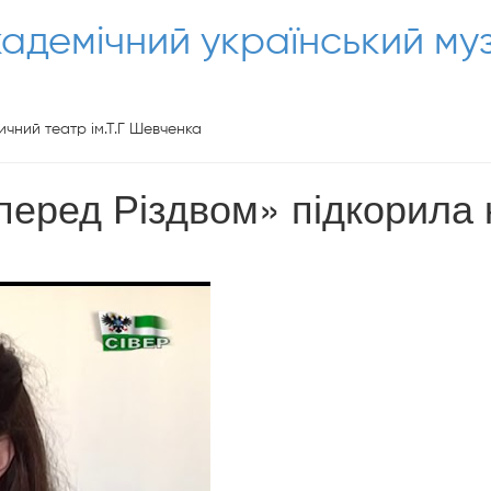
кадемічний український м
чний театр ім.Т.Г Шевченка
перед Різдвом» підкорила к