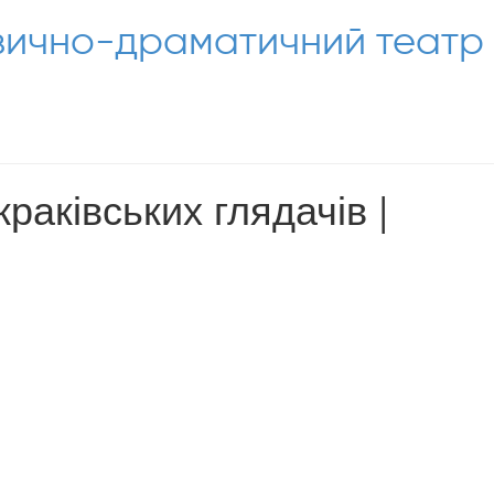
узично-драматичний театр
раківських глядачів |