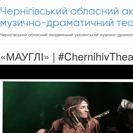
Чернігівський обласний а
музично-драматичний теат
Чернігівський обласний академічний український музично-драмати
«МАУГЛІ» | #ChernihivThea