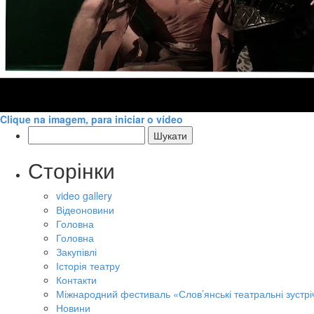
Clique na imagem, para iniciar o vídeo
Пошук:
Сторінки
video gallery
Відеоновини
Головна
Головна
Закупівлі
Історія театру
Контакти
Міжнародний фестиваль «Слов’янські театральні зустрі
Новини