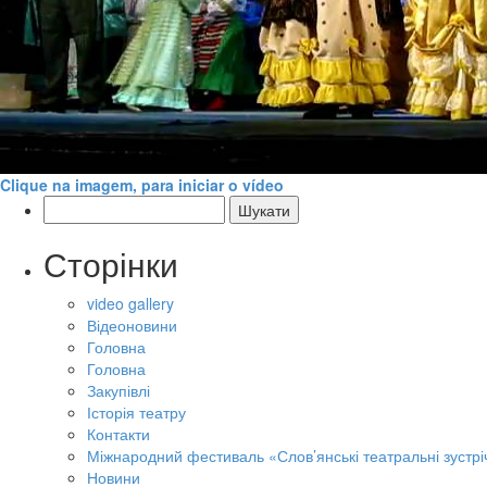
Clique na imagem, para iniciar o vídeo
Пошук:
Сторінки
video gallery
Відеоновини
Головна
Головна
Закупівлі
Історія театру
Контакти
Міжнародний фестиваль «Слов’янські театральні зустрі
Новини