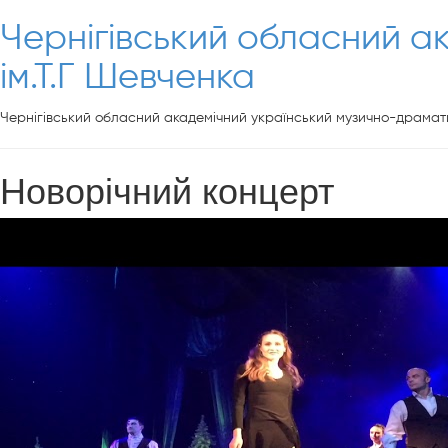
Чернігівський обласний а
ім.Т.Г Шевченка
Чернігівський обласний академічний український музично-драмати
Новорічний концерт