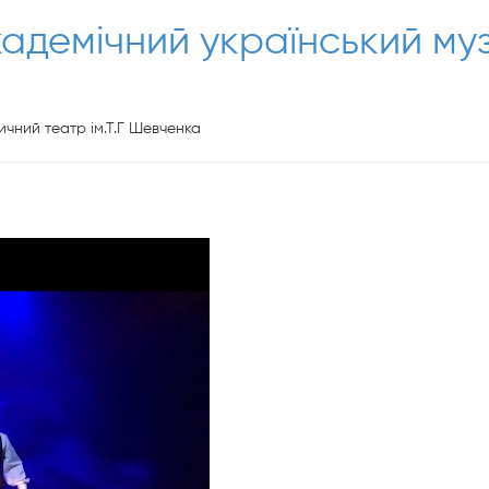
кадемічний український м
чний театр ім.Т.Г Шевченка