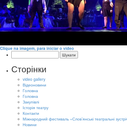
Clique na imagem, para iniciar o vídeo
Пошук:
Сторінки
video gallery
Відеоновини
Головна
Головна
Закупівлі
Історія театру
Контакти
Міжнародний фестиваль «Слов’янські театральні зустрі
Новини