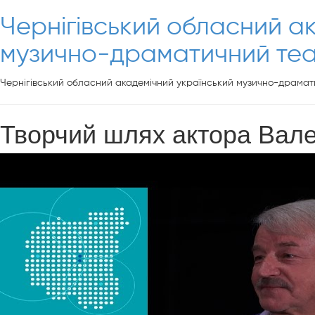
Чернігівський обласний а
музично-драматичний теат
Чернігівський обласний академічний український музично-драмати
Творчий шлях актора Вале