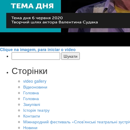
Clique na imagem, para iniciar o vídeo
Пошук:
Сторінки
video gallery
Відеоновини
Головна
Головна
Закупівлі
Історія театру
Контакти
Міжнародний фестиваль «Слов’янські театральні зустрі
Новини