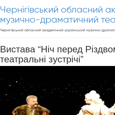
Чернігівський обласний а
музично-драматичний теат
Чернігівський обласний академічний український музично-драмати
Вистава “Ніч перед Різдво
театральні зустрічі”