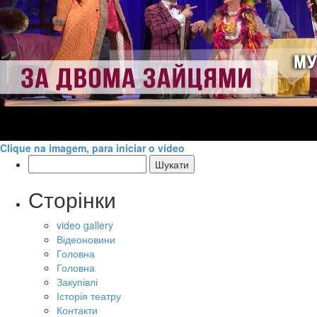
Clique na imagem, para iniciar o vídeo
Пошук:
Сторінки
video gallery
Відеоновини
Головна
Головна
Закупівлі
Історія театру
Контакти